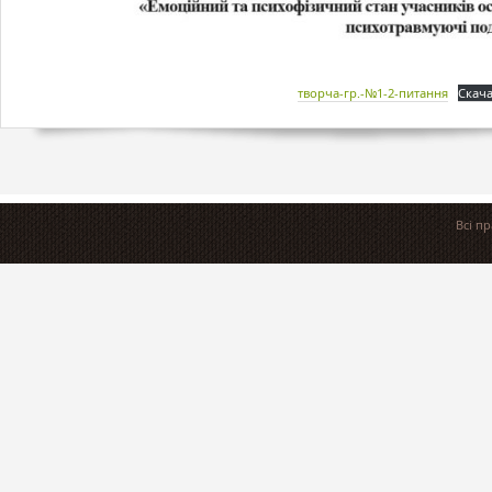
творча-гр.-№1-2-питання
Скач
Всі п