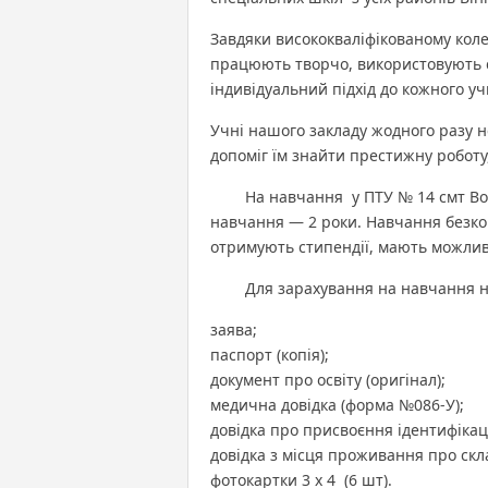
Завдяки висококваліфікованому коле
працюють творчо, використовують су
індивідуальний підхід до кожного у
Учні нашого закладу жодного разу н
допоміг їм знайти престижну роботу,
На навчання у ПТУ № 14 смт Вороно
навчання — 2 роки. Навчання безко
отримують стипендії, мають можливі
Для зарахування на навчання нео
заява;
паспорт (копія);
документ про освіту (оригінал);
медична довідка (форма №086-У);
довідка про присвоєння ідентифікац
довідка з місця проживання про склад
фотокартки 3 x 4 (6 шт).