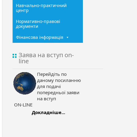
Навчально-практичний
центр
Нормативно-правові
документи
Фінансова інформація
Заява на вступ on-
line
Перейдіть по
даному посиланню
для подачі
попередньої заяви
на вступ
ON-LINE
Докладніше...