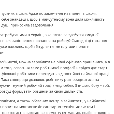
пускників шкіл. Адже по закінченні навчання в школі,
й себе знайдеш і, щоб в майбутньому вона дала можливість
я душі приносила задоволення.
затребуваними в Україні, яка плата за здобуття «модної
я після закінчення навчання на роботу? Сьогодні ці питання
уже важливо, щоб абітурієнти не плутали поняття
а».
обництві, можна заробляти на рівні офісного працівника, а в
ім того, освоєння саме робітничої професії нерідко дає старт
ліфіковані робітники переходять від постійної найманої праці
 Така співпраця дозволяє робітнику розпоряджатися на
уючи гнучкий робочий графік «під себе». З іншого боку – той,
розсуд формувати розцінки за свою діяльність.
політики, а також обласних центрів зайнятості, у найближчі
им попит на монтажників санітарно-технічних систем і
 трактористів, слюсарів з ремонту с/г машин, водіїв, столярів,