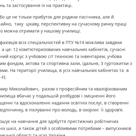
ь та застосування їх на практиці.
бо це не тільки прибуток для родини пасічника, але й
чайно, таку цікаву, перспективну на сучасному ринку праці
но можна отримати у нашому училищі.
фахівців всіх спеціальностей в ПТУ №14 можлива завдяки
, а це: 12 комп’ютеризованих навчальних кабінетів, сучасні
рний корпус з учбовою с/г технікою та інвентарем, учбова
вим фондом, актова та спортивна зали, їдальня, 3 гуртожитки з
и. На території училища, в усіх навчальних кабінетах та в
-FI.
имир Миколайович, разом з професійним та кваліфікованим
чилища вбачає у подальшій розбудові і зміцненні його
щенні та вдосконаленні надання освітніх послуг, в створенні
ідпочинку, в піклуванні про молодь, в охороні її здоров’я.
ошує на навчання для здобуття престижних робітничих
ніх шкіл, а також дітей з особливими потребами – випускників
ицької області та усієї України.