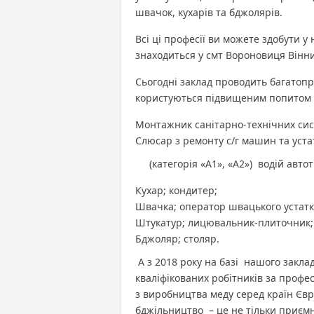
швачок, кухарів та бджолярів.
Всі ці професії ви можете здобути
знаходиться у смт Вороновиця Вінни
Сьогодні заклад проводить багатопро
користуються підвищеним попитом н
Монтажник санітарно-технічних сис
Слюсар з ремонту с/г машин та уста
(категорія «А1», «А2») водій автотр
Кухар; кондитер;
Швачка; оператор швацького устатк
Штукатур; лицювальник-плиточник;
Бджоляр; столяр.
А з 2018 року на базі нашого закла
кваліфікованих робітників за профес
з виробництва меду серед країн Європ
бджільництво – це не тільки приємн