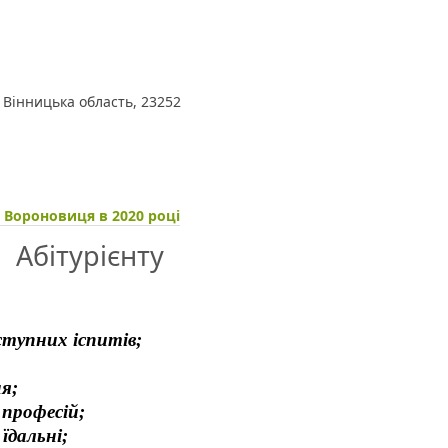
 Вінницька область, 23252
 Вороновиця в 2020 році
Абітурієнту
ступних іспитів;
я;
 професій;
їдальні;