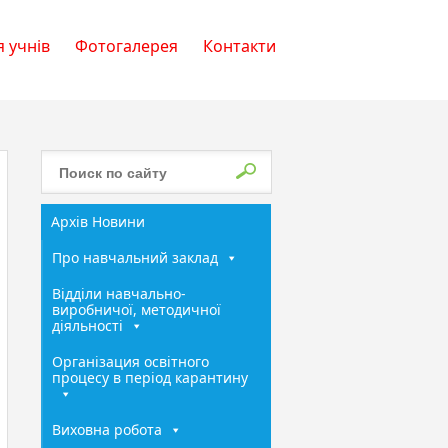
 учнів
Фотогалерея
Контакти
Архів Новини
Про навчальний заклад
Відділи навчально-
виробничої, методичної
діяльності
Організация освітного
процесу в період карантину
Виховна робота