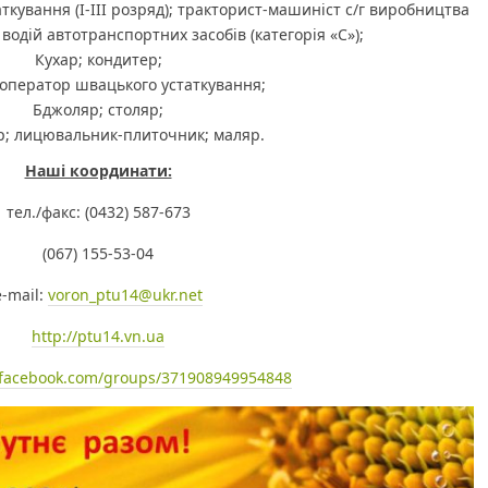
ткування (І-ІІІ розряд); тракторист-машиніст с/г виробництва
; водій автотранспортних засобів (категорія «С»);
Кухар; кондитер;
оператор швацького устаткування;
Бджоляр; столяр;
р; лицювальник-плиточник; маляр.
Наші координати:
тел./факс: (0432) 587-673
(067) 155-53-04
е-mail:
voron_ptu14@ukr.net
http://ptu14.vn.ua
.facebook.com/groups/371908949954848