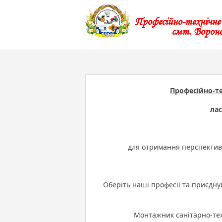
Професійно-технічн
смт. Ворон
Професійно-т
ла
для отримання перспективн
Як це 
Оберіть наші професії та приєдну
Монтажник санітарно-тех