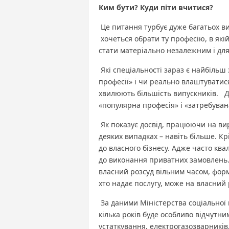
Ким бути? Куди п
і
ти вчитися?
Це питання турбує дуже багатьох ви
хочеться обрати ту професію, в які
стати матеріально незалежним і дл
Які спеціальності зараз є найбільш 
професії» і чи реально влаштуватис
хвилюють більшість випускників. Д
«популярна професія» і «затребуван
Як показує досвід, працюючи на вир
деяких випадках – навіть більше. Кр
до власного бізнесу. Адже часто ква
до виконання приватних замовлень.
власний розсуд вільним часом, форм
хто надає послугу, може на власний 
За даними Міністерства соціальної 
кілька років буде особливо відчутн
устаткування, електрогазозварників,