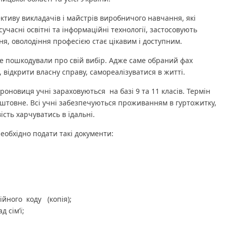
ктиву викладачів і майстрів виробничого навчання, які
часні освітні та інформаційні технології, застосовують
чня, оволодіння професією стає цікавим і доступним.
е пошкодували про свій вибір. Адже саме обраний фах
 відкрити власну справу, самореалізуватися в житті.
виця учні зараховуються на базі 9 та 11 класів. Термін
штовне. Всі учні забезпечуються проживанням в гуртожитку,
сть харчуватись в їдальні.
бхідно подати такі документи:
ійного коду (копія);
 сім’ї;