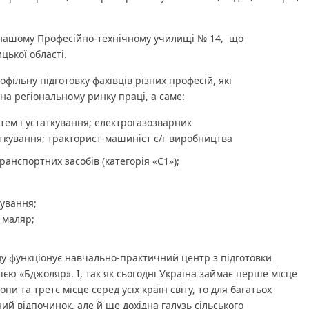
 у нашому Професійно-технічному училищі № 14, що
цької області.
фільну підготовку фахівців різних професій, які
а регіональному ринку праці, а саме:
тем і устаткування; електрогазозварник
ткування; тракторист-машиніст с/г виробництва
анспортних засобів (категорія «С1»);
ування;
 маляр;
ду функціонує навчально-практичний центр з підготовки
ією «Бджоляр». І, так як сьогодні Україна займає перше місце
и та третє місце серед усіх країн світу, то для багатьох
ий відпочинок, але й ще дохідна галузь сільського