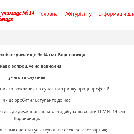
е училище №14
Головна
Абітурієнту
Інформація для
овиця
ехнічне училище № 14 смт Вороновиця
скаво запрошує на навчання
учнів та слухачів
их та важливих на сучасного ринку праці професій.
зробити? Вступайте до нас!
йтесь до дружньої спільноти здобувачів освіти ПТУ № 14 смт
Вороновиця:
нічних систем і устаткування; електрогазозварник;