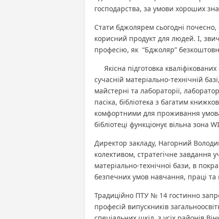
господарства, за умови хороших знан
Стати бджолярем сьогодні почесно, 
корисний продукт для людей. І, зви
професію, як “Бджоляр” безкоштов
Якісна підготовка кваліфікованих 
сучасній матеріально-технічній базі
майстерні та лабораторії, лаборато
пасіка, бібліотека з багатим книжко
комфортними для проживання умовам
бібліотеці функціонує вільна зона WI
Директор закладу, Нагорний Волод
колективом, стратегічне завдання у
матеріально-технічної бази, в покра
безпечних умов навчання, праці та в
Традиційно ПТУ № 14 гостинно запр
професій випускників загальноосвіт
спеціальних шкіл з усіх районів Вінн