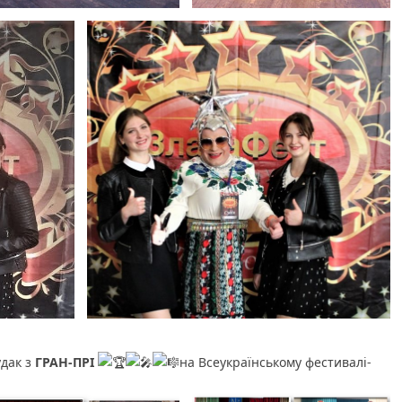
удак з
ГРАН-ПРІ
на Всеукраїнському фестивалі-