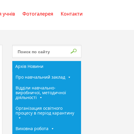
 учнів
Фотогалерея
Контакти
Архів Новини
Про навчальний заклад
Відділи навчально-
виробничої, методичної
діяльності
Організация освітного
процесу в період карантину
Виховна робота