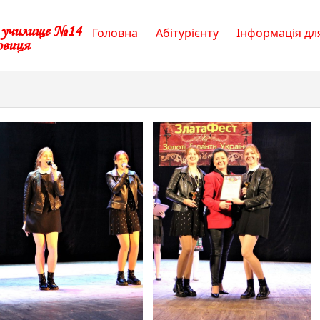
е училище №14
Головна
Абітурієнту
Інформація для
овиця