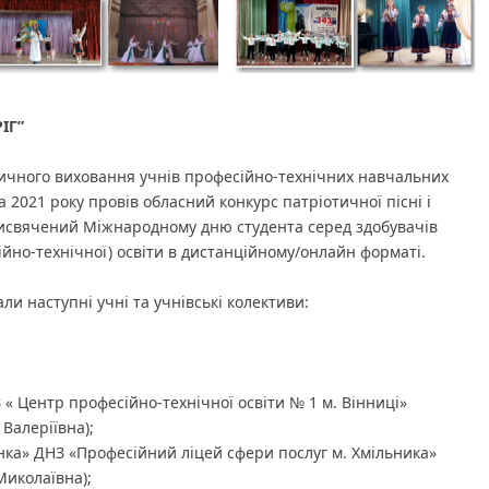
ІГ”
ичного виховання учнів професійно-технічних навчальних
а 2021 року провів обласний конкурс патріотичної пісні і
присвячений Міжнародному дню студента серед здобувачів
ійно-технічної) освіти в дистанційному/онлайн форматі.
и наступні учні та учнівські колективи:
« Центр професійно-технічної освіти № 1 м. Вінниці»
 Валеріївна);
ка» ДНЗ «Професійний ліцей сфери послуг м. Хмільника»
Миколаївна);