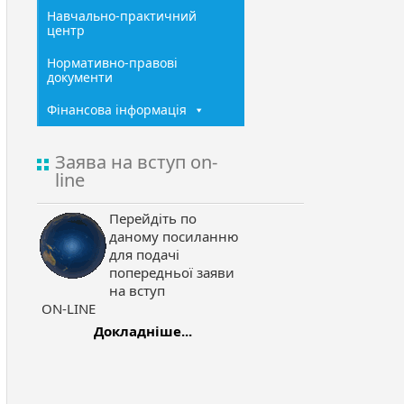
Навчально-практичний
центр
Нормативно-правові
документи
Фінансова інформація
Заява на вступ on-
line
Перейдіть по
даному посиланню
для подачі
попередньої заяви
на вступ
ON-LINE
Докладніше...