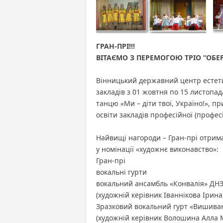
ГРАН-ПРІ!!!
ВІТАЄМО З ПЕРЕМОГОЮ ТРІО “ОБЕР
Вінницький державний центр естет
закладів з 01 жовтня по 15 листопад
танцю «Ми – діти твої, Україно!», 
освіти закладів професійної (профес
Найвищі нагороди – Гран-прі отримал
у номінації «художнє виконавство»:
Гран-прі
вокальні гурти
вокальний ансамбль «Конвалія» ДНЗ 
(художній керівник Іваннікова Ірина
Зразковий вокальний гурт «Вишиван
(художній керівник Волошина Алла 