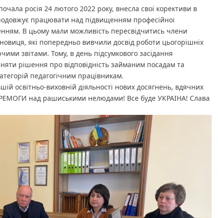
очала росія 24 лютого 2022 року, внесла своі корективи в
продовжує працювати над підвищенням професійноі
енням. В цьому мали можливість пересвідчитись члени
роновиця, які попередньо вивчили досвід роботи цьогорішніх
рчими звітами. Тому, в день підсумкового засідання
рийняти рішення про відповідність займаним посадам та
атегорій педагогічним працівникам.
льшій освітньо-виховній діяльності нових досягнень, вдячних
ПЕРЕМОГИ над рашиськими нелюдами! Все буде УКРАІНА! Слава