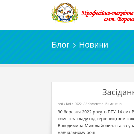
Професійно-технічн
смт. Ворон
Блог
>
Новини
Засіданн
до
red / Кві.4.2022. / /
Коментарі Вимкнено
Засідан
атестац
30 березня 2022 року, в ПТУ-14 смт 
комісіі
комісіі закладу під керівництвом го
Володимира Миколайовича та за учас
навчальному році.