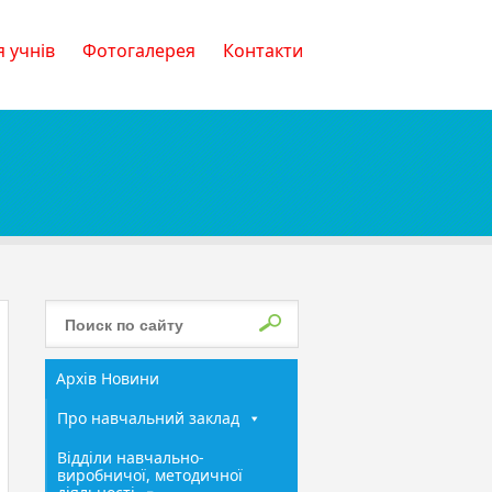
 учнів
Фотогалерея
Контакти
Архів Новини
Про навчальний заклад
Відділи навчально-
виробничої, методичної