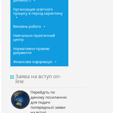
діяльності
Організация освітного
процесу в період карантину
Виховна робота
Навчально-практичний
центр
Нормативно-правові
документи
Фінансова інформація
Заява на вступ on-
line
Перейдіть по
даному посиланню
для подачі
попередньої заяви
на вступ