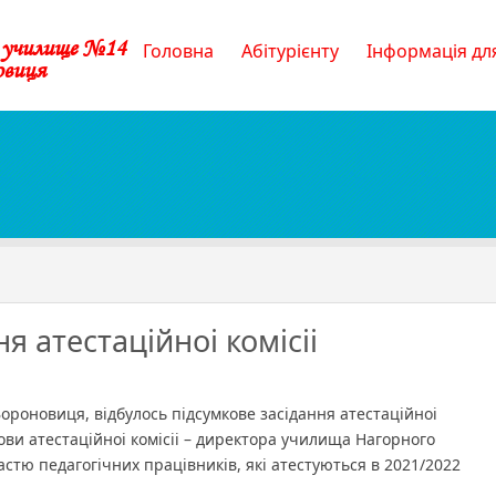
е училище №14
Головна
Абітурієнту
Інформація для
овиця
я атестаційноі комісіі
ня
ійноі
Вороновиця, відбулось підсумкове засідання атестаційноі
лови атестаційноі комісіі – директора училища Нагорного
тю педагогічних працівників, які атестуються в 2021/2022