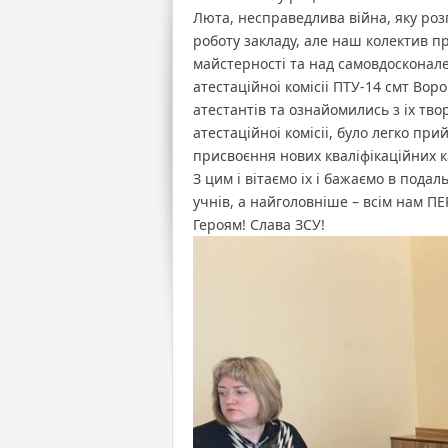
Люта, несправедлива війна, яку розп
роботу закладу, але наш колектив 
майстерності та над самовдосконал
атестаційноі комісіі ПТУ-14 смт Во
атестантів та ознайомились з іх тво
атестаційноі комісіі, було легко п
присвоєння нових кваліфікаційних к
З цим і вітаємо іх і бажаємо в пода
учнів, а найголовніше – всім нам 
Героям! Слава ЗСУ!