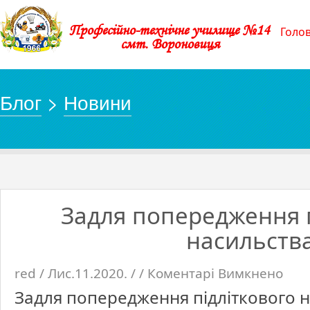
Професійно-технічне училище №14
Голо
смт. Вороновиця
Блог
>
Новини
Задля попередження п
насильства
red / Лис.11.2020. / /
Коментарі Вимкнено
до
Задля
попере
Задля попередження підліткового н
підлітк
насиль