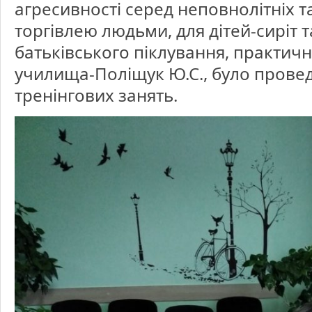
агресивності серед неповнолітніх т
торгівлею людьми, для дітей-сиріт 
батьківського піклування, практич
училища-Поліщук Ю.С., було провед
тренінгових занять.