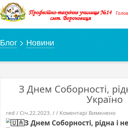
Професійно-технічне училище №14
Голо
смт. Вороновиця
Блог
>
Новини
З Днем Соборності, рід
Україно
red / Січ.22.2023. / /
Коментарі Вимкнено
до
З
Днем
З Днем Соборності, рідна і 
Соборно
рідна
і