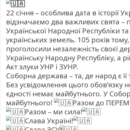
незламн
Україно
22 січня – особлива дата в історії У
відзначаємо два важливих свята –
Української Народної Республіки та
українських земель. 105 років тому, 
проголосили незалежність своєї де
Українську Народну Республіку, а рі
Акт злуки УНР і ЗУНР.
Соборна держава – та, де народ є ї
Без усвідомлення цього обов’язку н
єдності немає майбутнього. У Собор
майбутнього!
Разом до ПЕРЕМ
Разом – ми сила!
Слава Україні!
Слава ЗСУ