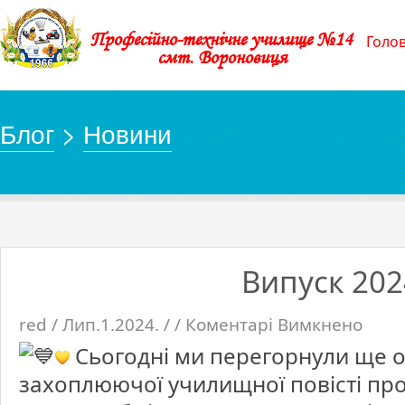
Професійно-технічне училище №14
Голо
смт. Вороновиця
Блог
>
Новини
Випуск 202
red / Лип.1.2024. / /
Коментарі Вимкнено
до
Випуск
2024
Сьогодні ми перегорнули ще о
захоплюючої училищної повісті про