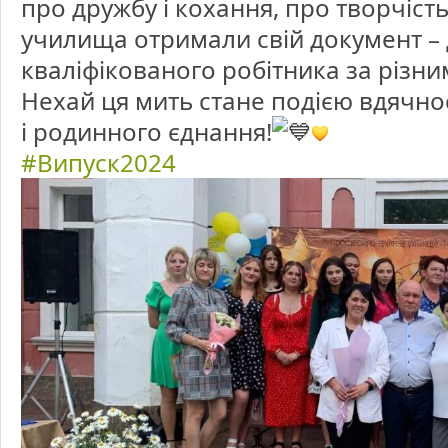
про дружбу і кохання, про творчість
училища отримали свій документ –
кваліфікованого робітника за різн
Нехай ця мить стане подією вдячнос
і родинного єднання!
#Випуск2024