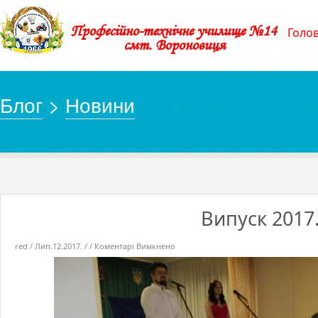
Професійно-технічне училище №14
Голо
смт. Вороновиця
Блог
>
Новини
Випуск 2017
до
red / Лип.12.2017. / /
Коментарі Вимкнено
Випуск
2017.