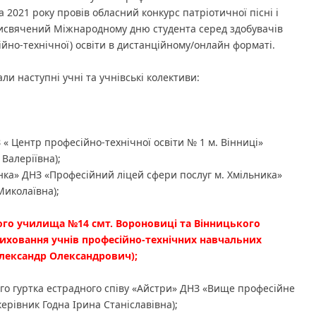
а 2021 року провів обласний конкурс патріотичної пісні і
присвячений Міжнародному дню студента серед здобувачів
ійно-технічної) освіти в дистанційному/онлайн форматі.
и наступні учні та учнівські колективи:
« Центр професійно-технічної освіти № 1 м. Вінниці»
 Валеріївна);
ка» ДНЗ «Професійний ліцей сфери послуг м. Хмільника»
Миколаївна);
ного училища №14 смт. Вороновиці та Вінницького
иховання учнів професійно-технічних навчальних
лександр Олександрович);
го гуртка естрадного співу «Айстри» ДНЗ «Вище професійне
ерівник Годна Ірина Станіславівна);