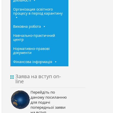
діяльності
Організация освітного
процесу в період карантину
Виховна робота
Навчально-практичний
центр
Нормативно-правові
документи
Фінансова інформація
Заява на вступ on-
line
Перейдіть по
даному посиланню
для подачі
попередньої заяви
на вступ