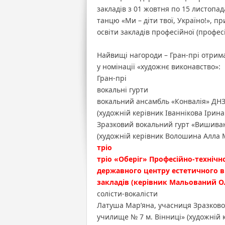
закладів з 01 жовтня по 15 листопад
танцю «Ми – діти твої, Україно!», 
освіти закладів професійної (профес
Найвищі нагороди – Гран-прі отримал
у номінації «художнє виконавство»:
Гран-прі
вокальні гурти
вокальний ансамбль «Конвалія» ДНЗ 
(художній керівник Іваннікова Ірина
Зразковий вокальний гурт «Вишиван
(художній керівник Волошина Алла 
тріо
тріо «Оберіг» Професійно-техніч
державного центру естетичного в
закладів (керівник Мальований О
солісти-вокалісти
Латуша Мар’яна, учасниця Зразково
училище № 7 м. Вінниці» (художній к