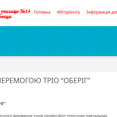
е училище №14
Головна
Абітурієнту
Інформація для
овиця
ПЕРЕМОГОЮ ТРІО “ОБЕРІГ”
ЄМО
ЕМОГОЮ
ІГ”
ІГ”
ичного виховання учнів професійно-технічних навчальних