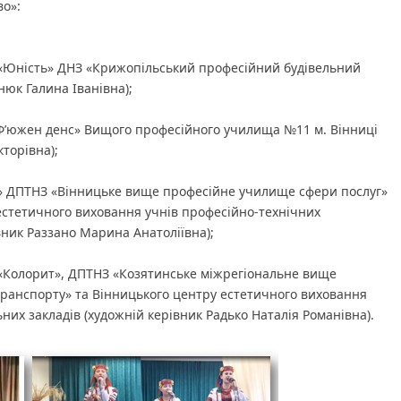
во»:
«Юність» ДНЗ «Крижопільський професійний будівельний
нюк Галина Іванівна);
Ф’южен денс» Вищого професійного училища №11 м. Вінниці
торівна);
ж» ДПТНЗ «Вінницьке вище професійне училище сфери послуг»
естетичного виховання учнів професійно-технічних
вник Раззано Марина Анатоліївна);
«Колорит», ДПТНЗ «Козятинське міжрегіональне вище
ранспорту» та Вінницького центру естетичного виховання
них закладів (художній керівник Радько Наталія Романівна).