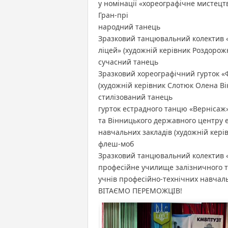
у номінації «хореографічне мистецт
Гран-прі
народний танець
Зразковий танцювальний колектив 
ліцей» (художній керівник Роздорож
сучасний танець
Зразковий хореографічний гурток «
(художній керівник Слотюк Олена Вік
стилізований танець
гурток естрадного танцю «Верніса
та Вінницького державного центру 
навчальних закладів (художній кері
флеш-моб
Зразковий танцювальний колектив 
професійне училище залізничного т
учнів професійно-технічних навчаль
ВІТАЄМО ПЕРЕМОЖЦІВ!