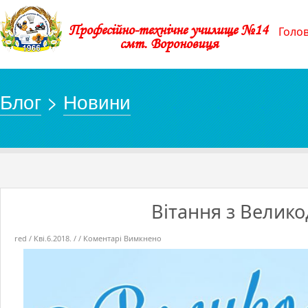
Професійно-технічне училище №14
Голо
смт. Вороновиця
Блог
>
Новини
Вітання з Велик
до
red / Кві.6.2018. / /
Коментарі Вимкнено
Вітання
з
Великоднем