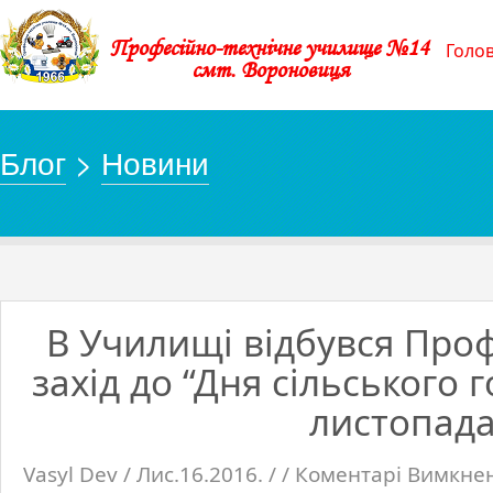
Професійно-технічне училище №14
Голо
смт. Вороновиця
Блог
>
Новини
В Училищі відбувся Про
захід до “Дня сільського 
листопад
Vasyl Dev / Лис.16.2016. / /
Коментарі Вимкне