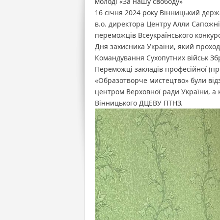
молоді «За нашу свободу»
конку
творчо
16 січня 2024 року Вінницький дер
дітей
та
в.о. директора Центру Алли Сапожн
учнівс
молод
переможців Всеукраїнського конкурсу
«За
нашу
Дня захисника України, який проход
свобо
Командування Сухопутних військ Зб
Переможці закладів професійної (пр
«Образотворче мистецтво» були від
центром Верховної ради України, а 
Вінницького ДЦЕВУ ПТНЗ.