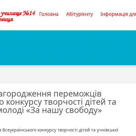
е училище №14
Головна
Абітурієнту
Інформація для
овиця
агородження переможців
о конкурсу творчості дітей та
молоді «За нашу свободу»
сте
одження
сеукраїнського конкурсу творчості дітей та учнівської
ожців
раїнського