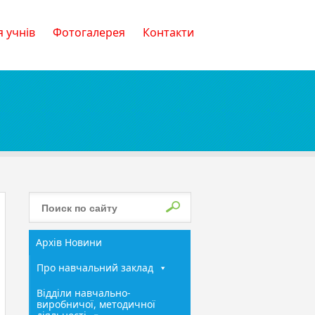
 учнів
Фотогалерея
Контакти
Архів Новини
Про навчальний заклад
Відділи навчально-
виробничої, методичної