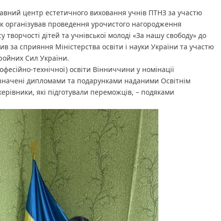
рсу
сті
жавний центр естетичного виховання учнів ПТНЗ за участю
ік організував проведення урочистого нагородження
ької
і
 творчості дітей та учнівської молоді «За нашу свободу» до
ив за сприяння Міністерства освіти і науки України та участю
ду»
ройних Сил України.
офесійно-технічної) освіти Вінниччини у номінації
значені дипломами та подарунками наданими Освітнім
керівники, які підготували переможців, – подяками