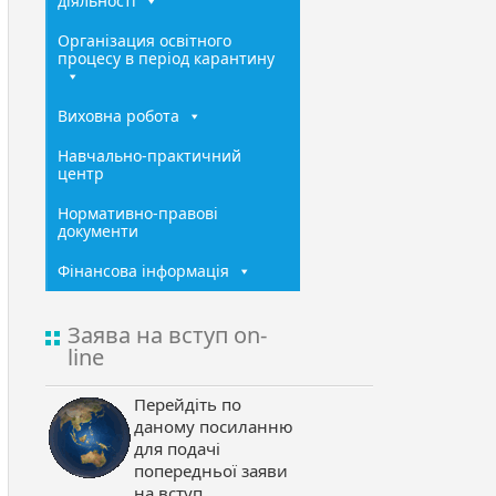
діяльності
Організация освітного
процесу в період карантину
Виховна робота
Навчально-практичний
центр
Нормативно-правові
документи
Фінансова інформація
Заява на вступ on-
line
Перейдіть по
даному посиланню
для подачі
попередньої заяви
на вступ