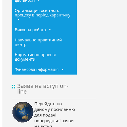
діяльності
Організация освітного
процесу в період карантину
Виховна робота
Навчально-практичний
центр
Нормативно-правові
документи
Фінансова інформація
Заява на вступ on-
line
Перейдіть по
даному посиланню
для подачі
попередньої заяви
на вступ