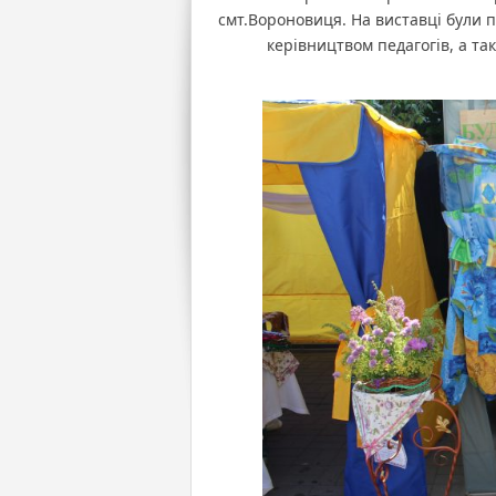
смт.Вороновиця. На виставці були п
керівництвом педагогів, а та