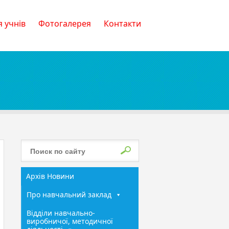
 учнів
Фотогалерея
Контакти
Архів Новини
Про навчальний заклад
Відділи навчально-
виробничої, методичної