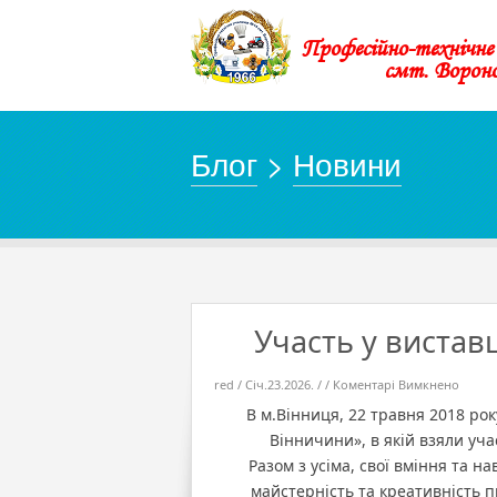
Професійно-технічн
смт. Ворон
Блог
>
Новини
Участь у вистав
до
red / Січ.23.2026. / /
Коментарі Вимкнено
Участ
у
В м.Вінниця, 22 травня 2018 ро
вистав
«Твор
Вінничини», в якій взяли уча
молод
Вінни
Разом з усіма, свої вміння та н
майстерність та креативність 