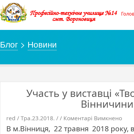
Професійно-технічне училище №14
Голо
смт. Вороновиця
Блог
>
Новини
Участь у виставці «Т
Вінничини
red / Тра.23.2018. / /
Коментарі Вимкнено
до
Участь
у
В м.Вінниця, 22 травня 2018 року, 
виставц
«Творч
молодь