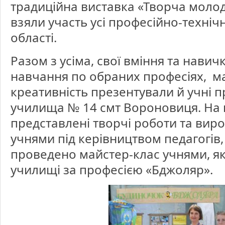
традиційна виставка «Творча молод
Віннич
взяли участь усі професійно-техніч
області.
Разом з усіма, свої вміння та навич
навчання по обраних професіях, ма
креативність презентували й учні 
училища № 14 смт Вороновиця. На 
представлені творчі роботи та виро
учнями під керівництвом педагогів,
проведено майстер-клас учнями, як
училищі за професією «Бджоляр».