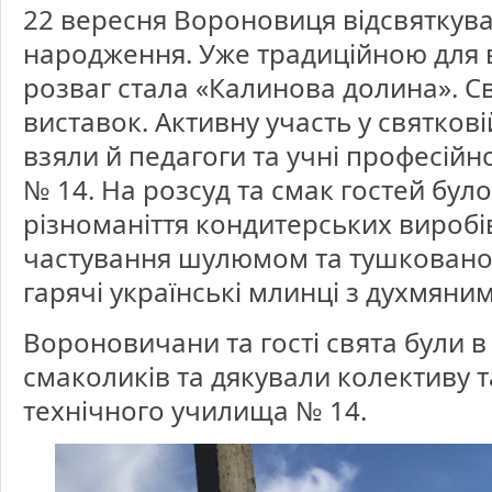
профес
22 вересня Вороновиця відсвяткува
техніч
учили
№
народження. Уже традиційною для
14
смт.Во
у
розваг стала «Калинова долина». С
святку
дня
селища
виставок. Активну участь у святков
взяли й педагоги та учні професій
№ 14. На розсуд та смак гостей бул
різноманіття кондитерських виробі
частування шулюмом та тушковано
гарячі українські млинці з духмяни
Вороновичани та гості свята були в 
смаколиків та дякували колективу 
технічного училища № 14.