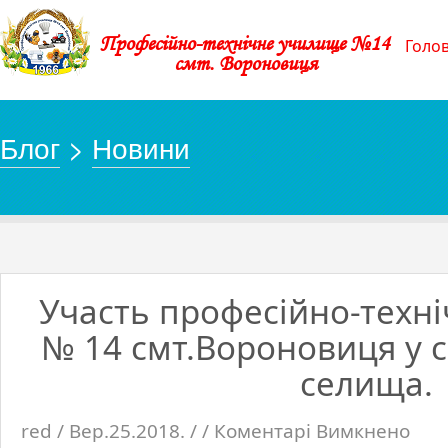
Професійно-технічне училище №14
Голо
смт. Вороновиця
Блог
>
Новини
Участь професійно-техн
№ 14 смт.Вороновиця у с
селища.
red / Вер.25.2018. / /
Коментарі Вимкнено
до
Участь