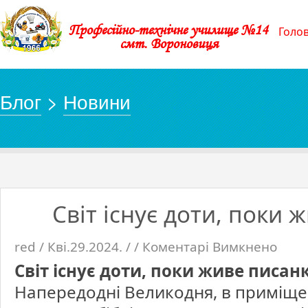
Професійно-технічне училище №14
Голо
смт. Вороновиця
Блог
>
Новини
Світ існує доти, поки 
red / Кві.29.2024. / /
Коментарі Вимкнено
до
Світ
існує
Світ існує доти, поки живе писан
доти,
поки
живе
Напередодні Великодня, в приміщен
писанка