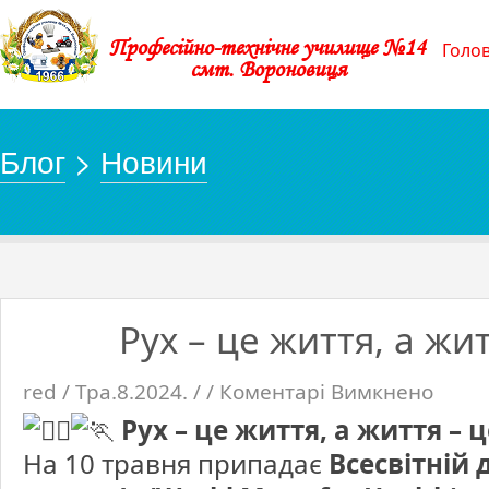
Професійно-технічне училище №14
Голо
смт. Вороновиця
Блог
>
Новини
Рух – це життя, а жит
red / Тра.8.2024. / /
Коментарі Вимкнено
до
Рух
–
Рух – це життя, а життя – ц
це
життя,
а
На 10 травня припадає
Всесвітній 
життя
–
це