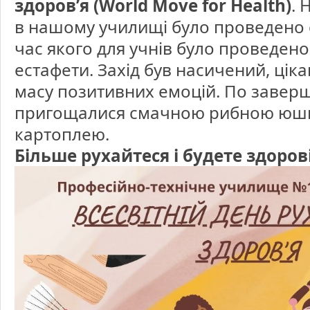
здоров’я (World Move for Health)
. 
рух!
в нашому училищі було проведено 
час якого для учнів було проведено 
естафети. Захід був насичений, ціка
масу позитивних емоцій. По заверш
пригощалися смачною рибною юш
картоплею.
Більше рухайтеся і будете здорові