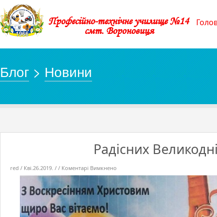
Професійно-технічне училище №14
Голо
смт. Вороновиця
Блог
>
Новини
Радісних Великодні
до
red / Кві.26.2019. / /
Коментарі Вимкнено
Радісних
Великодніх
Свят!