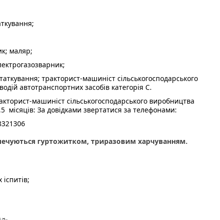
новиця
ошує
аткування;
к; маляр;
ття
лектрогазозварник;
есій
статкування; тракторист-машиніст сільськогосподарського
 водій автотранспортних засобів категорія С.
Тракторист-машиніст сільськогосподарського виробництва
.
9,5 місяців: За довідками звертатися за телефонами:
8321306
зпечуються гуртожитком, триразовим харчуванням.
 іспитів;