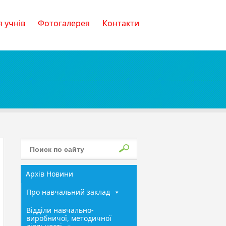
 учнів
Фотогалерея
Контакти
Архів Новини
Про навчальний заклад
Відділи навчально-
виробничої, методичної