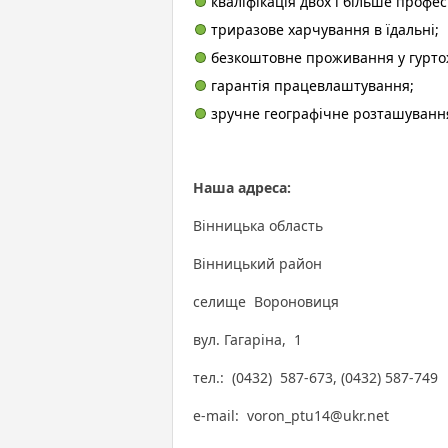
кваліфікація двох і більше профес
триразове харчування в їдальні;
безкоштовне проживання у гурто
гарантія працевлаштування;
зручне географічне розташуванн
Наша адреса:
Вінницька область
Вінницький район
селище Вороновиця
вул. Гагаріна, 1
тел.: (0432) 587-673, (0432) 587-749
е-mail: voron_ptu14@ukr.net