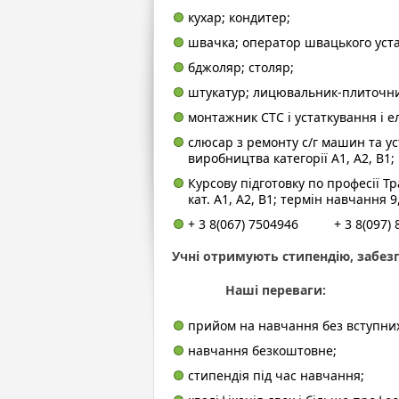
14
кухар; кондитер;
смт.
Воро
огол
швачка; оператор швацького уст
набір
учнів
на
бджоляр; столяр;
2017-
2018
штукатур; лицювальник-плиточни
н.р.
для
здобу
монтажник СТС і устаткування і е
проф
на
слюсар з ремонту с/г машин та у
базі
9
виробництва категорії А1, А2, В1;
та
11
Курсову підготовку по професії 
класів
кат. А1, А2, В1; термін навчання 
+ 3 8(067) 7504946 + 3 8(097) 
Учні отримують стипендію, забе
Наші переваги:
прийом на навчання без вступних
навчання безкоштовне;
стипендія під час навчання;