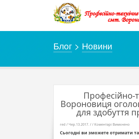
Професійно-технічн
смт. Ворон
Блог
>
Новини
Професійно-т
Вороновиця оголошу
для здобуття пр
до
red / Чер.13.2017. / /
Коментарі Вимкнено
Проф
техні
Сьогодні ви зможете отримати так
учил
№