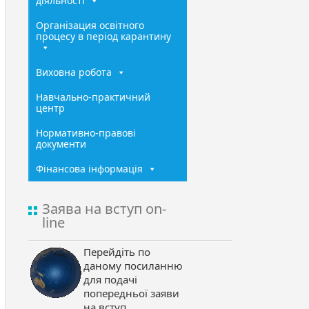
діяльності
Організация освітного
процесу в період карантину
Виховна робота
Навчально-практичний
центр
Нормативно-правові
документи
Фінансова інформація
Заява на вступ on-
line
Перейдіть по
даному посиланню
для подачі
попередньої заяви
на вступ