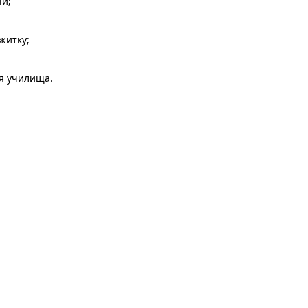
ій;
житку;
я училища.