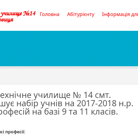
е училище №14
Головна
Абітурієнту
Інформація для
овиця
ехнічне училище № 14 смт.
є набір учнів на 2017-2018 н.р.
офесій на базі 9 та 11 класів.
есійно-
чне
і професії:
ище