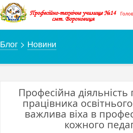
Професійно-технічне училище №14
Голо
смт. Вороновиця
Блог
>
Новини
Професійна діяльність 
працівника освітнього
важлива віха в профес
кожного педаг