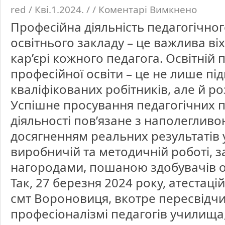
red / Кві.1.2024. / /
Коментарі Вимкнено
до
Професій
діяльність
Професійна діяльність педагогічно
педагогіч
працівник
освітньог
освітнього закладу – це важлива ві
закладу
–
це
кар’єрі кожного педагога. Освітній 
важлива
віха
в
професійної освіти – це не лише пі
професійн
кар’єрі
кваліфікованих робітників, але й ро
кожного
педагога.
Успішне просування педагогічних пр
діяльності пов’язане з наполеглив
досягненням реальних результатів 
виробничій та методичній роботі, 
нагородами, пошаною здобувачів о
Так, 27 березня 2024 року, атестаці
смт Вороновиця, вкотре пересвідчи
професіоналізмі педагогів училища,