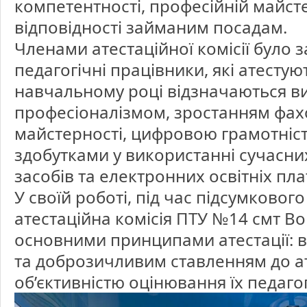
компетентності, професійній майсте
відповідності займаним посадам.
Членами атестаційної комісії було 
педагогічні працівники, які атестую
навчальному році відзначаються в
професіоналізмом, зростанням фахо
майстерності, цифровою грамотніс
здобутками у використанні сучасни
засобів та електронних освітніх пл
У своїй роботі, під час підсумкового
атестаційна комісія ПТУ №14 смт В
основними принципами атестації: в
та доброзичливим ставленням до ат
об’єктивністю оцінювання їх педагог