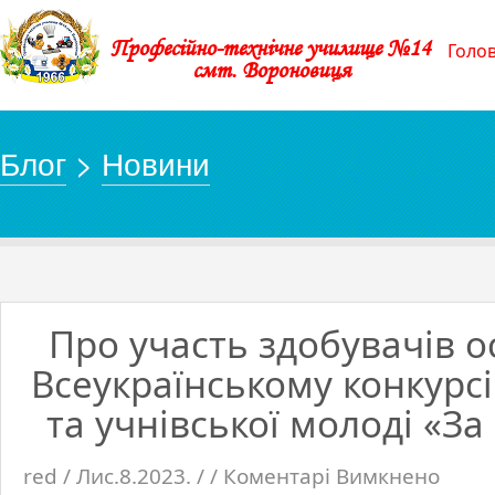
Професійно-технічне училище №14
Голо
смт. Вороновиця
Блог
>
Новини
Про участь здобувачів о
Всеукраїнському конкурсі
та учнівської молоді «З
red / Лис.8.2023. / /
Коментарі Вимкнено
до
Про