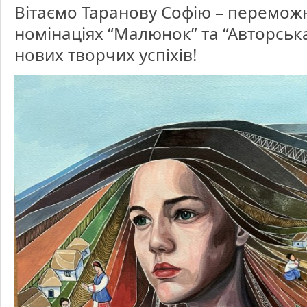
участь
Вітаємо Таранову Софію – перемож
здобувач
освіти
ЗП(ПТ)О
номінаціях “Малюнок” та “Авторськ
у
Всеукраї
конкурсі
нових творчих успіхів!
творчост
дітей
та
учнівськ
молоді
«За
нашу
свободу»