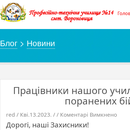
Професійно-технічне училище №14
Голо
смт. Вороновиця
Блог
>
Новини
Працівники нашого учи
поранених бі
red / Кві.13.2023. / /
Коментарі Вимкнено
до
Працівн
нашого
Дорогі, наші Захисники!
училищ
відвідал
поране