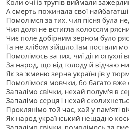
Коли очі із трупів виймали зажерли
А смерть пожинала свої найбагатші
Помолімся за тих, чия пісня була не
Чия доля не встигла колоссям рясн
Чиє поле добірним зерном було ряс
Та не хлібом зійшло.Там постали мо
Помолімось за тих, чиї діти опухлі 
За народ, що від голоду й відчаю ниді
Як за жменю зерна українців у тюр
Помолімося мовчки, бо багато вже с
Запалімо свічки, нехай полум’я в се
Запалімо серця і нехай сколихнеться
Проклянімо той час, хай у пам’яті в
Як народ український нещадно кос
Запалімо свічки, помолімось за сме