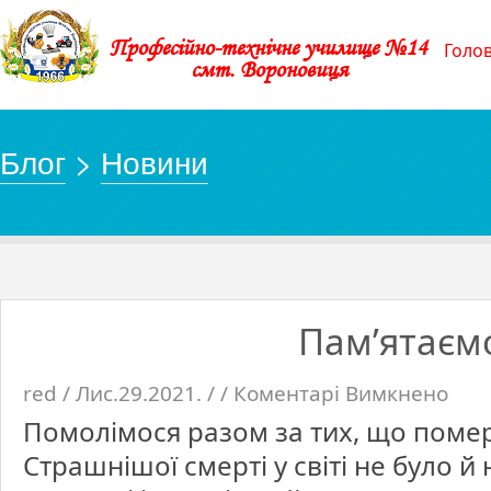
Професійно-технічне училище №14
Голо
смт. Вороновиця
Блог
>
Новини
Пам’ятаєм
red / Лис.29.2021. / /
Коментарі Вимкнено
до
Пам’ят
Помолімося разом за тих, що помер
Страшнішої смерті у світі не було й 