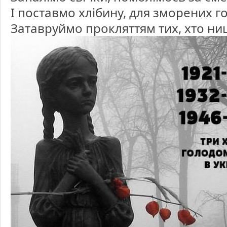
І поставмо хлібину, для зморених г
Затавруймо прокляттям тих, хто нищ