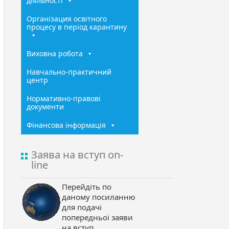
діяльності
Організация освітного
процесу в період карантину
Виховна робота
Навчально-практичний
центр
Нормативно-правові
документи
Фінансова інформація
Заява на вступ on-
line
Перейдіть по
даному посиланню
для подачі
попередньої заяви
на вступ