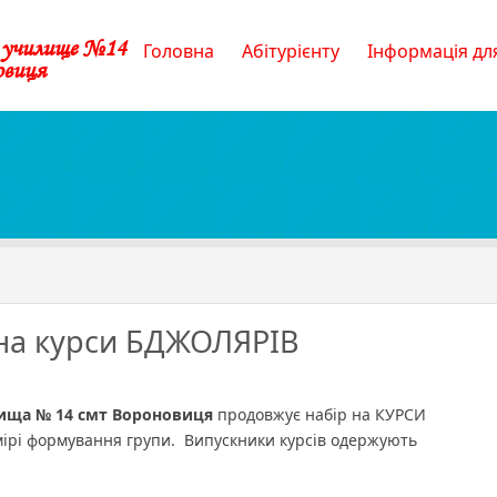
е училище №14
Головна
Абітурієнту
Інформація для
овиця
на курси БДЖОЛЯРІВ
лища № 14 смт Вороновиця
продовжує набір на КУРСИ
ЛЯРІВ
ірі формування групи. Випускники курсів одержують