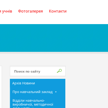
 учнів
Фотогалерея
Контакти
Архів Новини
Про навчальний заклад
Відділи навчально-
виробничої, методичної