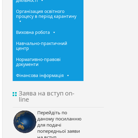
діяльності
Організация освітного
процесу в період карантину
Виховна робота
Навчально-практичний
центр
Нормативно-правові
документи
Фінансова інформація
Заява на вступ on-
line
Перейдіть по
даному посиланню
для подачі
попередньої заяви
на вступ