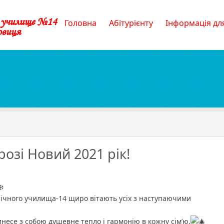
е училище №14
Головна
Абітурієнту
Інформація для
овиця
розі Новий 2021 рік!
і
й
нічного училища-14 щиро вітають усіх з наступаючими
несе з собою душевне тепло і гармонію в кожну сім’ю.