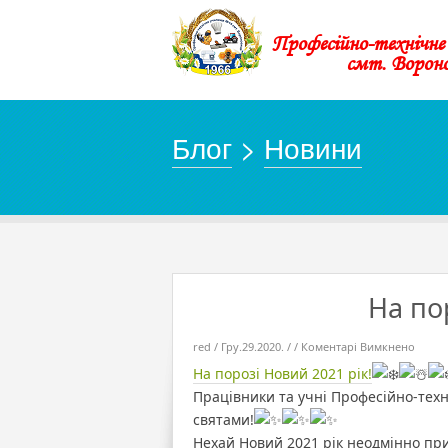
Професійно-технічн
смт. Ворон
Блог
>
Новини
На по
до
red / Гру.29.2020. / /
Коментарі Вимкнено
На
пороз
На порозі Новий 2021 рік!
Нови
2021
Працівники та учні Професійно-тех
рік!
святами!
Нехай Новий 2021 рік неодмінно при