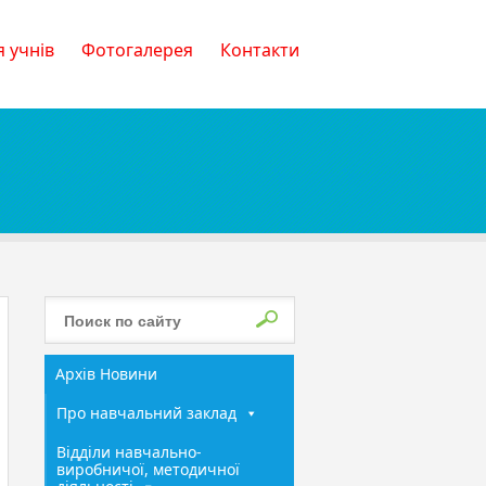
 учнів
Фотогалерея
Контакти
Архів Новини
Про навчальний заклад
Відділи навчально-
виробничої, методичної