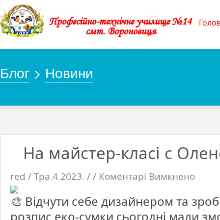
Професійно-технічне училище №14
Голо
смт. Вороновиця
Блог
>
Новини
На майстер-класі с Ол
red / Тра.4.2023. / /
Коментарі Вимкнено
до
На
майстер-
класі
с
Відчути себе дизайнером та зро
Оленою
Рокицьк
розпис еко-сумки сьогодні мали зм