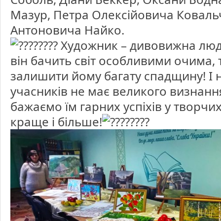
Мазур, Петра Олексійовича Коваль
Антоновича Найко.
Художник – дивовижна люд
він бачить світ особливими очима, 
залишити йому багату спадщину! І 
учасників не має великого визнанн
бажаємо їм гарних успіхів у творчи
краще і більше!