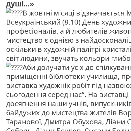
душі…»
галерей,
але
і
В жовтні місяці відзначається 
для
душі…»
Всеукраїнський (8.10) День художни
професіоналів, а й любителів живо
мистецтво є однією з найдосконалі
оскільки в художній палітрі кристал
світ людини, звучать кольори глибо
Аби долучати усіх до спілкуван
приміщенні бібліотеки училища, пр
виставка художніх робіт під назвою
сьогодення серед нас”. На виставці
досягнення наши учнів, випускників,
байдужих до мистецтва жителів Вор
Таранової, Дмитра Обухова, Діани 
Соболь, Діани Беккер, Оксани Бодн