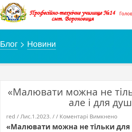
Професійно-технічне училище №14
Голо
смт. Вороновиця
Блог
>
Новини
«Малювати можна не тіль
але і для ду
red / Лис.1.2023. / /
Коментарі Вимкнено
до
«Малюва
можна
«Малювати можна не тільки для г
не
тільки
для