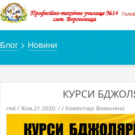
Професійно-технічне училище №14
Голо
смт. Вороновиця
Блог
>
Новини
КУРСИ БДЖОЛЯ
red / Жов.21.2020. / /
Коментарі Вимкнено
до
КУРСИ
БДЖОЛ