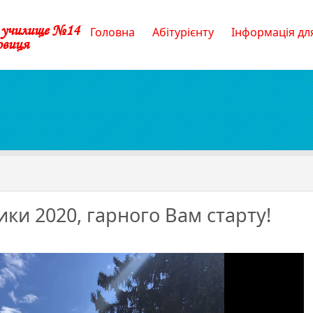
е училище №14
Головна
Абітурієнту
Інформація для
овиця
ики 2020, гарного Вам старту!
і
скники
ого
у!