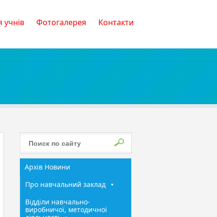
 учнів
Фотогалерея
Контакти
Архів Новини
Про навчальний заклад
Відділи навчально-
виробничої, методичної