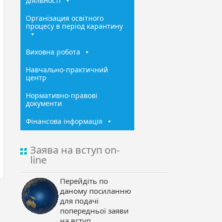
діяльності
Організация освітного
процесу в період карантину
Виховна робота
Навчально-практичний
центр
Нормативно-правові
документи
Фінансова інформація
Заява на вступ on-
line
Перейдіть по
даному посиланню
для подачі
попередньої заяви
на вступ