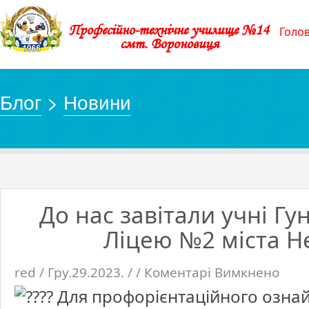
Професійно-технічне училище №14
Голо
смт. Вороновиця
Блог
>
Новини
До нас завітали учні Гун
Ліцею №2 міста 
red / Гру.29.2023. / /
Коментарі Вимкнено
до
До
нас
Для профорієнтаційного озна
завітали
учні
Гуньків