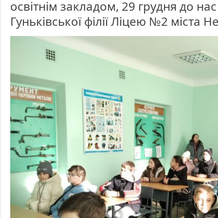
освітнім закладом, 29 грудня до нас
філії
Ліцею
№2
Гуньківської філії Ліцею №2 міста 
міста
Немиро