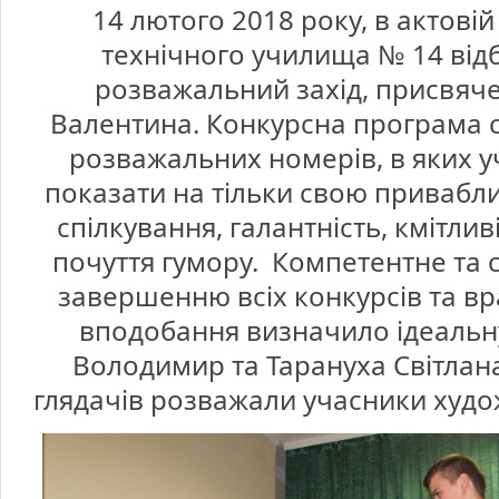
святог
14 лютого 2018 року, в актовій
Валент
в
профес
технічного училища № 14 від
техніч
учили
№
розважальний захід, присвяч
14
смт.Во
Валентина. Конкурсна програма с
розважальних номерів, в яких у
показати на тільки свою приваблив
спілкування, галантність, кмітливі
почуття гумору. Компетентне та 
завершенню всіх конкурсів та в
вподобання визначило ідеальну
Володимир та Тарануха Світлан
глядачів розважали учасники худо