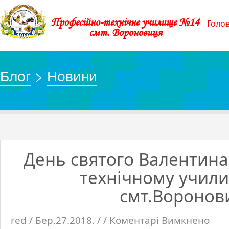
Професійно-технічне училище №14
Голо
смт. Вороновиця
Блог
>
Новини
День святого Валентина
технічному учил
смт.Воронов
red / Бер.27.2018. / /
Коментарі Вимкнено
до
День