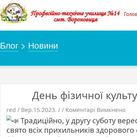
Професійно-технічне училище №14
Голо
смт. Вороновиця
Блог
>
Новини
День фізичної культу
red / Вер.15.2023. / /
Коментарі Вимкнено
до
День
фізичн
Традиційно, у другу суботу вере
культу
і
спорту
свято всіх прихильників здорового 