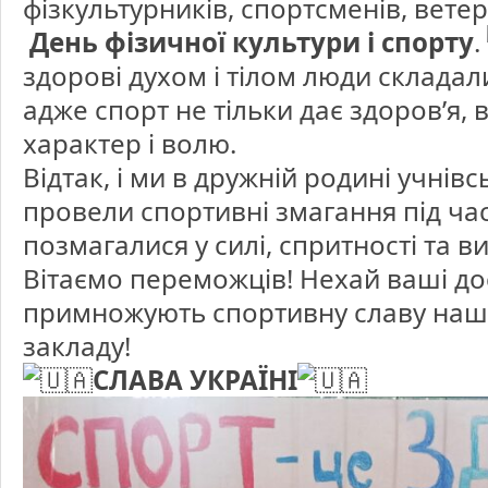
фізкультурників, спортсменів, вете
День фізичної культури і спорту
.
здорові духом і тілом люди складал
адже спорт не тільки дає здоров’я, 
характер і волю.
Відтак, і ми в дружній родині учнів
провели спортивні змагання під ча
позмагалися у силі, спритності та в
Вітаємо переможців! Нехай ваші дос
примножують спортивну славу нашо
закладу!
СЛАВА УКРАЇНІ