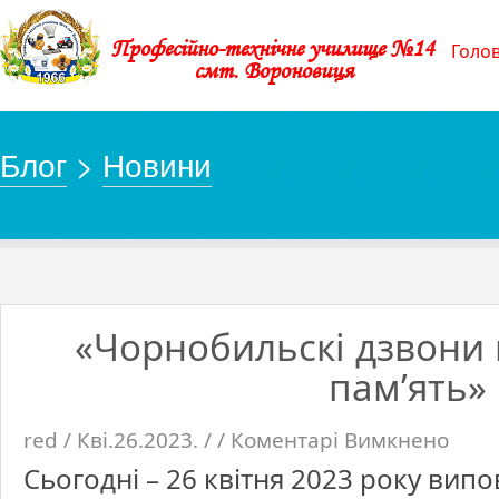
Професійно-технічне училище №14
Голо
смт. Вороновиця
Блог
>
Новини
«Чорнобильскі дзвони
пам’ять»
red / Кві.26.2023. / /
Коментарі Вимкнено
до
«Чорноб
дзвони
Сьогодні – 26 квітня 2023 року випо
пробуд
пам’ять