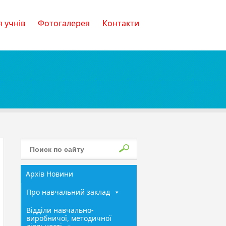
 учнів
Фотогалерея
Контакти
Архів Новини
Про навчальний заклад
Відділи навчально-
виробничої, методичної