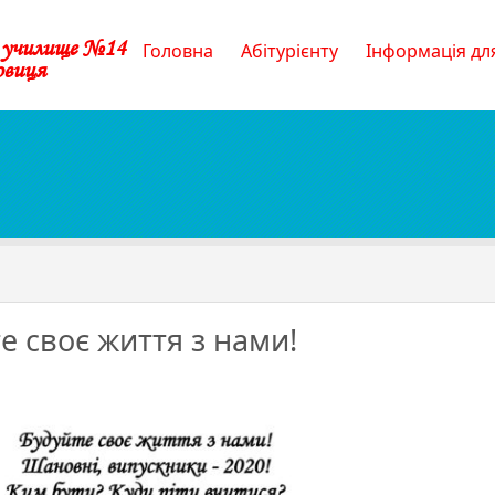
е училище №14
Головна
Абітурієнту
Інформація для
овиця
е своє життя з нами!
те