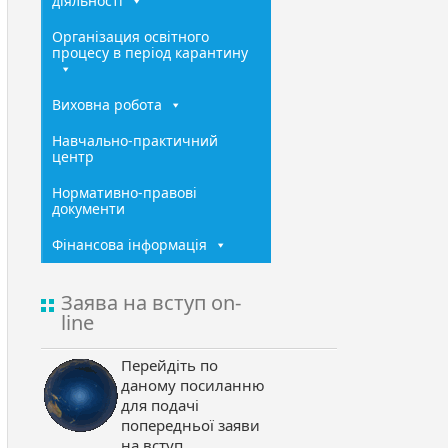
діяльності
Організация освітного
процесу в період карантину
Виховна робота
Навчально-практичний
центр
Нормативно-правові
документи
Фінансова інформація
Заява на вступ on-
line
Перейдіть по
даному посиланню
для подачі
попередньої заяви
на вступ