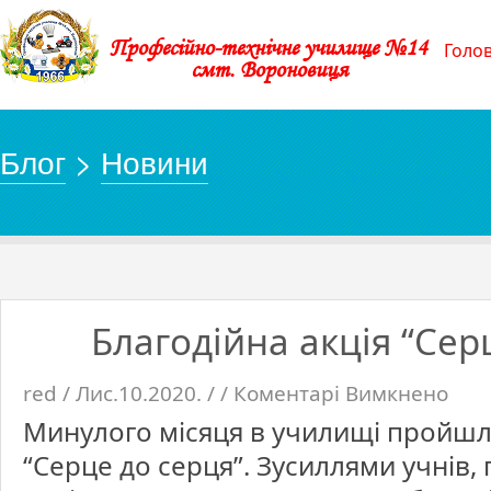
Професійно-технічне училище №14
Голо
смт. Вороновиця
Блог
>
Новини
Благодійна акція “Сер
red / Лис.10.2020. / /
Коментарі Вимкнено
до
Благод
акція
Минулого місяця в училищі пройшла
“Серце
до
серця”.
“Серце до серця”. Зусиллями учнів, 