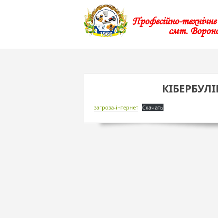
Професійно-технічн
смт. Ворон
КІБЕРБУЛІ
загроза-інтернет
Скачать