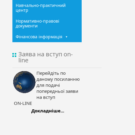
Навчально-практичний
центр
Нормативно-правові
документи
Фінансова інформація
Заява на вступ on-
line
Перейдіть по
даному посиланню
для подачі
попередньої заяви
на вступ
ON-LINE
Докладніше...