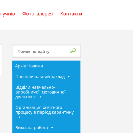
 учнів
Фотогалерея
Контакти
Архів Новини
Про навчальний заклад
Відділи навчально-
виробничої, методичної
діяльності
Організация освітного
процесу в період карантину
Виховна робота