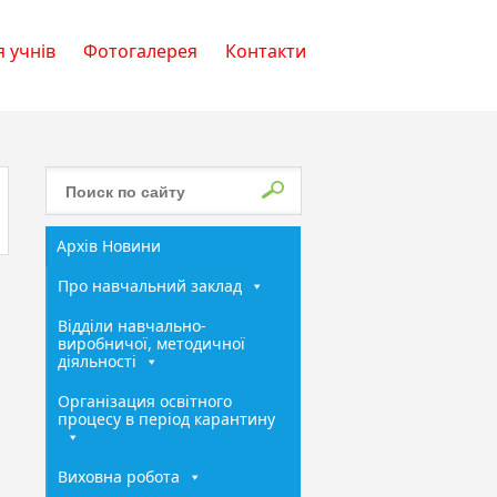
 учнів
Фотогалерея
Контакти
Архів Новини
Про навчальний заклад
Відділи навчально-
виробничої, методичної
діяльності
Організация освітного
процесу в період карантину
Виховна робота