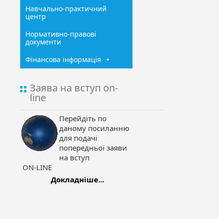
Навчально-практичний
центр
Нормативно-правові
документи
Фінансова інформація
Заява на вступ on-
line
Перейдіть по
даному посиланню
для подачі
попередньої заяви
на вступ
ON-LINE
Докладніше...