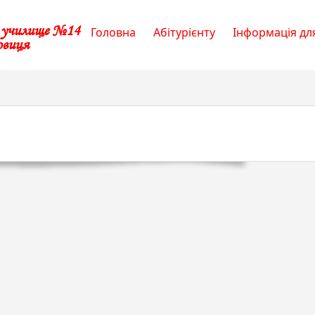
е училище №14
Головна
Абітурієнту
Інформація для
овиця