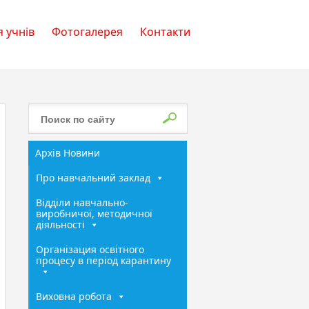
 учнів
Фотогалерея
Контакти
Архів Новини
Про навчальний заклад
Відділи навчально-
виробничої, методичної
діяльності
Організация освітного
процесу в період карантину
Виховна робота