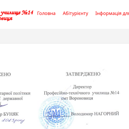
е училище №14
Головна
Абітурієнту
Інформація для
овиця