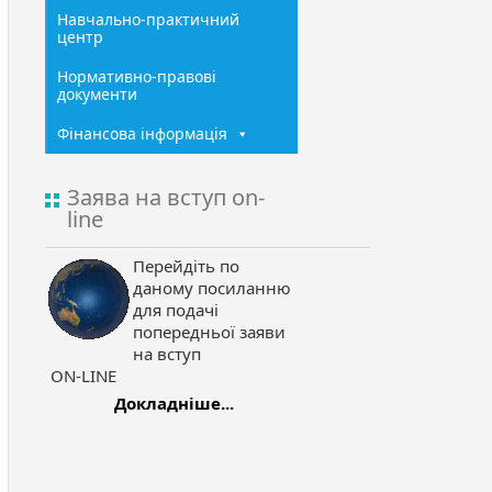
Навчально-практичний
центр
Нормативно-правові
документи
Фінансова інформація
Заява на вступ on-
line
Перейдіть по
даному посиланню
для подачі
попередньої заяви
на вступ
ON-LINE
Докладніше...