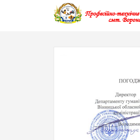
Професійно-технічн
смт. Ворон